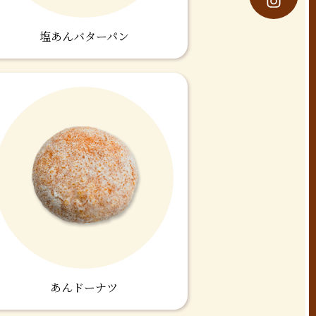
塩あんバターパン
あんドーナツ